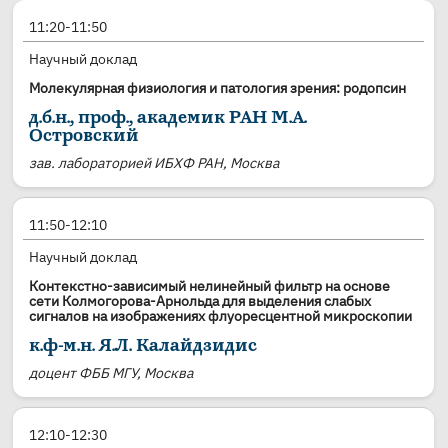
11:20-11:50
Научный доклад
Молекулярная физиология и патология зрения: родопсин
д.б.н., проф., академик РАН М.А.
Островский
зав. лабораторией ИБХФ РАН, Москва
11:50-12:10
Научный доклад
Контекстно-зависимый нелинейный фильтр на основе
сети Колмогорова-Арнольда для выделения слабых
сигналов на изображениях флуоресцентной микроскопии
к.ф-м.н. Я.Л. Калайдзидис
доцент ФББ МГУ, Москва
12:10-12:30