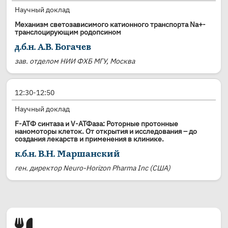
Научный доклад
Механизм светозависимого катионного транспорта Na+-
транслоцирующим родопсином
д.б.н. А.В. Богачев
зав. отделом НИИ ФХБ МГУ, Москва
12:30-12:50
Научный доклад
F-ATФ синтаза и V-АТФаза: Роторные протонные
наномоторы клеток. От открытия и исследования – до
создания лекарств и применения в клинике.
к.б.н. В.Н. Маршанский
ген. директор Neuro-Horizon Pharma Inc (США)