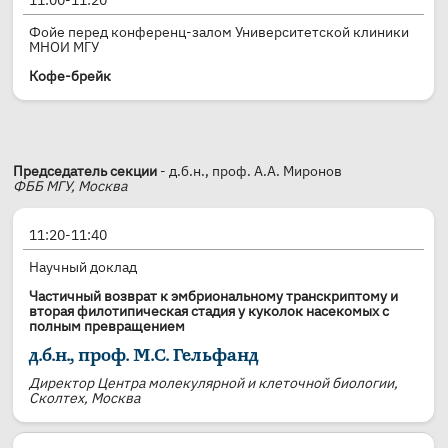
11:00-11:20
Фойе перед конференц-залом Университетской клиники
МНОИ МГУ
Кофе-брейк
Председатель секции
- д.б.н., проф. А.А. Миронов
ФББ МГУ, Москва
11:20-11:40
Научный доклад
Частичный возврат к эмбриональному транскриптому и
вторая филотипическая стадия у куколок насекомых с
полным превращением
д.б.н., проф. М.С. Гельфанд
Директор Центра молекулярной и клеточной биологии,
Сколтех, Москва