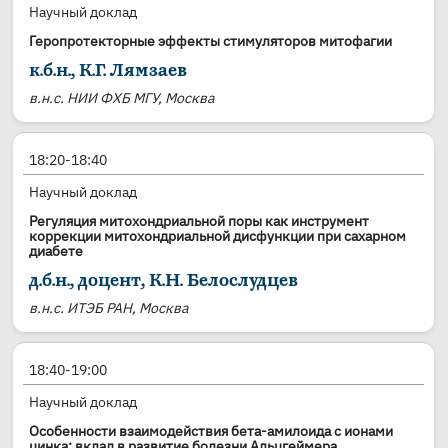
Научный доклад
Геропротекторные эффекты стимуляторов митофагии
к.б.н., К.Г. Лямзаев
в.н.с. НИИ ФХБ МГУ, Москва
18:20-18:40
Научный доклад
Регуляция митохондриальной поры как инструмент
коррекции митохондриальной дисфункции при сахарном
диабете
д.б.н., доцент, К.Н. Белослудцев
в.н.с. ИТЭБ РАН, Москва
18:40-19:00
Научный доклад
Особенности взаимодействия бета-амилоида с ионами
цинка: вклад в развитие болезни Альцгеймера