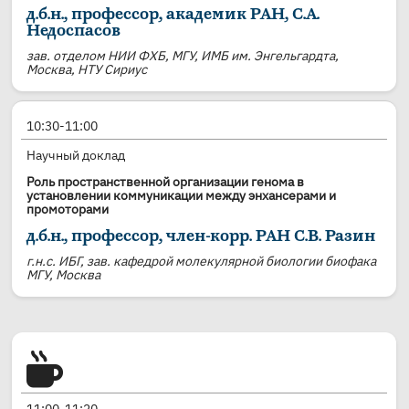
д.б.н., профессор, академик РАН, С.А.
Недоспасов
зав. отделом НИИ ФХБ, МГУ, ИМБ им. Энгельгардта,
Москва, НТУ Сириус
10:30-11:00
Научный доклад
Роль пространственной организации генома в
установлении коммуникации между энхансерами и
промоторами
д.б.н., профессор, член-корр. РАН С.В. Разин
г.н.с. ИБГ, зав. кафедрой молекулярной биологии биофака
МГУ, Москва