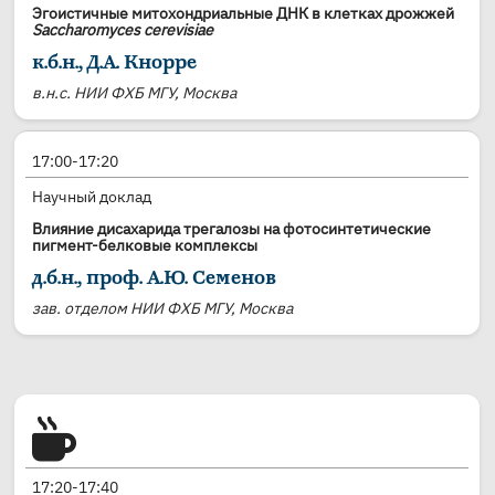
Эгоистичные митохондриальные ДНК в клетках дрожжей
Saccharomyces cerevisiae
к.б.н., Д.А. Кнорре
в.н.с. НИИ ФХБ МГУ, Москва
17:00-17:20
Научный доклад
Влияние дисахарида трегалозы на фотосинтетические
пигмент-белковые комплексы
д.б.н., проф. А.Ю. Семенов
зав. отделом НИИ ФХБ МГУ, Москва
17:20-17:40