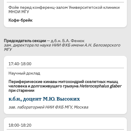
Фойе перед конференц-залом Университетской клиники
МНОИ МГУ
Кофе-брейк
Председатель секции
— д.б.н. Б.А. Фенюк
зам. директора по науке НИИ ФХБ имени А.Н. Белозерского
МГУ
17:40-18:00
Научный доклад
Периферические киназы митохондрий скелетных мышц
человека и долгоживущего грызуна
Heterocephalus glaber
при старении
к.б.н., доцент М.Ю. Высоких
зав. лабораторией НИИ ФХБ МГУ, Москва
18:00-18:20