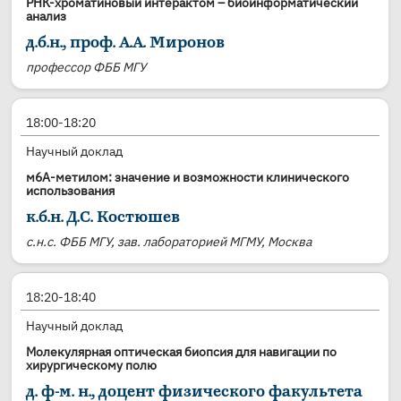
РНК-хроматиновый интерактом – биоинформатический
анализ
д.б.н., проф. А.А. Миронов
профессор ФББ МГУ
18:00-18:20
Научный доклад
м6А-метилом: значение и возможности клинического
использования
к.б.н. Д.С. Костюшев
с.н.с. ФББ МГУ, зав. лабораторией МГМУ, Москва
18:20-18:40
Научный доклад
Молекулярная оптическая биопсия для навигации по
хирургическому полю
д. ф-м. н., доцент физического факультета