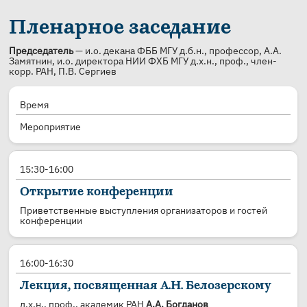
Пленарное заседание
Председатель
— и.о. декана ФББ МГУ д.б.н., профессор, А.А.
Замятнин, и.о. директора НИИ ФХБ МГУ д.х.н., проф., член-
корр. РАН, П.В. Сергиев
Время
Мероприятие
15:30-16:00
Открытие конференции
Приветственные выступления организаторов и гостей
конференции
16:00-16:30
Лекция, посвященная А.Н. Белозерскому
д.х.н., проф., академик РАН
А.А. Богданов