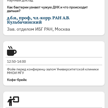
Научный доклад
Как бактерии узнают чужую ДНК и что происходит
дальше?
д.б.н., проф., чл.-корр. РАН А.В.
Кульбачинский
Зав. отделом ИБГ РАН, Москва
12:50-14:00
Фойе перед конференц-залом Университетской клиники
МНОИ МГУ
Кофе-брейк